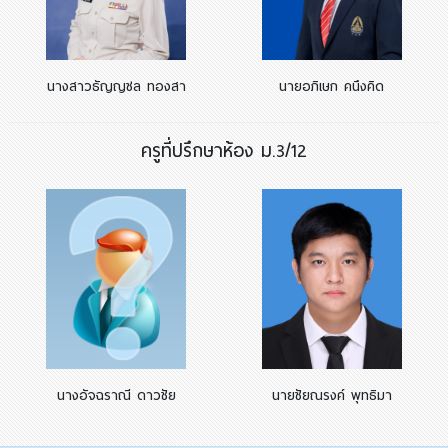
นางสาวธัญญชล ทองสา
นายอภิเษก คนึงคิด
ครูที่ปรึกษาห้อง ม.3/12
นางอัจฉราณี ดาวชัย
นายชัยณรงค์ พุทธิมา