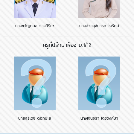
นางขวัญกมล จางวิริยะ
นางสาวนุชนารถ ใจรัตน์
ครูที่ปรึกษาห้อง ม.1/12
นายสุรเดช ดอกมะลิ
นางเจนจิรา เดชวงศ์ษา