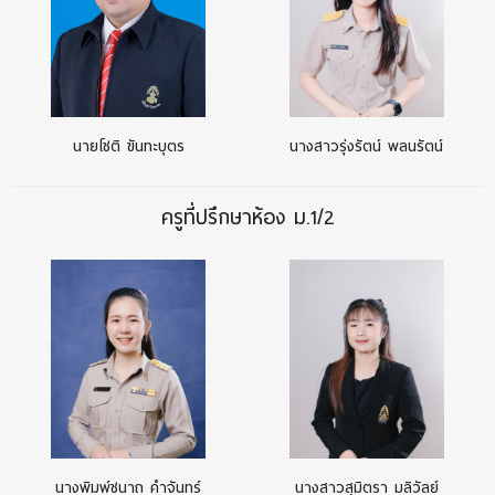
นายโชติ ขันทะบุตร
นางสาวรุ่งรัตน์ พลนรัตน์
ครูที่ปรึกษาห้อง ม.1/2
นางพิมพ์ชนาถ คำจันทร์
นางสาวสุมิตรา มลิวัลย์