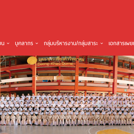
ียน
บุคลากร
กลุ่มบริหารงาน/กลุ่มสาระ
เอกสารเผย