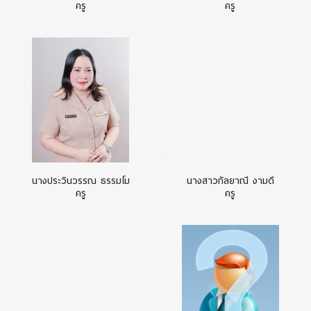
ครู
ครู
นางประวินวรรณ ธรรมโม
นางสาวกัลยาณี งามดี
ครู
ครู