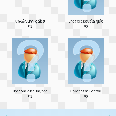
นางเพ็ญนภา อุดไชย
นางสาววรรณวิไล ชุ่มใจ
ครู
ครู
นางจิณณ์ณิชา บุญวงศ์
นางอัจฉราณี ดาวชัย
ครู
ครู