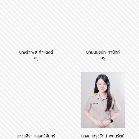
นางรำเพย คำแดงดี
นายนนธนัท ทานัทท์
ครู
ครู
นางรุจิรา แสงศรีจันทร์
นางสาวรุ่งรัตน์ พลนรัตน์