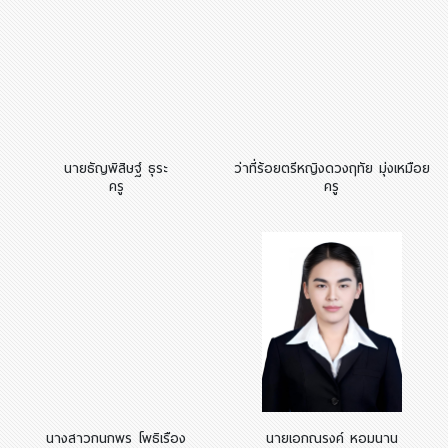
นายธัญพิสิษฐ์ ธุระ
ว่าที่ร้อยตรีหญิงดวงฤทัย มุ่งเหมือย
ครู
ครู
นางสาวกนกพร โพธิเรือง
นายเอกณรงค์ หอมนาน