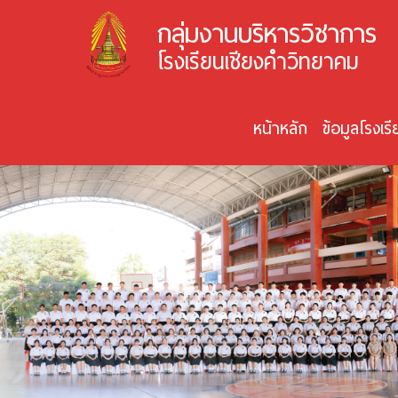
กลุ่มงานบริหารวิชาการ
โรงเรียนเชียงคำวิทยาคม
หน้าหลัก
ข้อมูลโรงเร